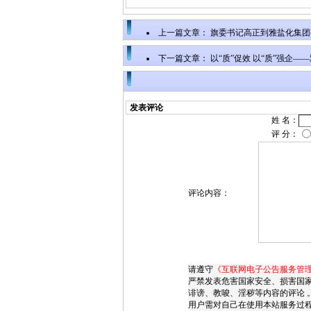
上一篇文章：
旗委书记高正到雅盐化集团
下一篇文章：
以“质”促效 以“质”强企
发表评论
姓 名：
评 分：
评论内容：
请遵守
《互联网电子公告服务管
严禁发表危害国家安全、损害国
诽谤、教唆、淫秽等内容的评论 
用户需对自己在使用本站服务过