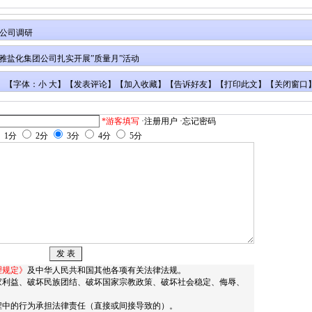
公司调研
——雅盐化集团公司扎实开展”质量月”活动
【字体：小 大】【
发表评论
】【
加入收藏
】【
告诉好友
】【
打印此文
】【
关闭窗口
*游客填写
·注册用户
·忘记密码
1分
2分
3分
4分
5分
理规定》
及中华人民共和国其他各项有关法律法规。
家利益、破坏民族团结、破坏国家宗教政策、破坏社会稳定、侮辱、
。
程中的行为承担法律责任（直接或间接导致的）。