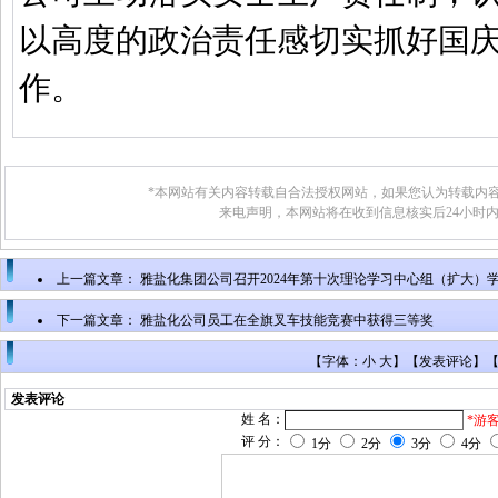
以高度的政治责任感切实抓好国
作。
*本网站有关内容转载自合法授权网站，如果您认为转载内容
来电声明，本网站将在收到信息核实后24小时
上一篇文章：
雅盐化集团公司召开2024年第十次理论学习中心组（扩大）
下一篇文章：
雅盐化公司员工在全旗叉车技能竞赛中获得三等奖
【字体：小 大】【
发表评论
】
发表评论
姓 名：
*游
评 分：
1分
2分
3分
4分