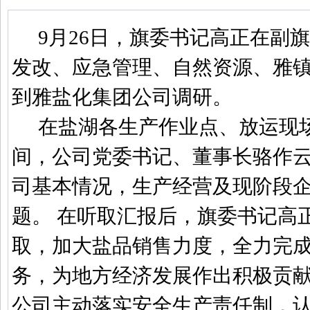
9
月
26
日，旗委书记高正在副旗
发改、应急管理、自然资源、雅
到雅盐化集团公司调研。
在盐湖各生产作业点、放运现
间，公司党委书记、董事长骆作
司基本情况，生产经营及现阶段
题。
在听取汇报后，旗委书记高
取，加大盐品销售力度，全力完
务，为地方经济发展作出积极贡
公司主动落实安全生产责任制，