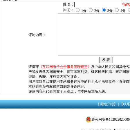
姓 名：
*游
评 分：
1分
2分
3分
4分
评论内容：
请遵守
《互联网电子公告服务管理规定》
及中华人民共和国其他各
严禁发表危害国家安全、损害国家利益、破坏民族团结、破坏国家
诽谤、教唆、淫秽等内容的评论 。
用户需对自己在使用本站服务过程中的行为承担法律责任（直接或
本站管理员有权保留或删除评论内容。
评论内容只代表网友个人观点，与本网站立场无关。
【网站介绍】
|
【联系
蒙公网安备152922020000