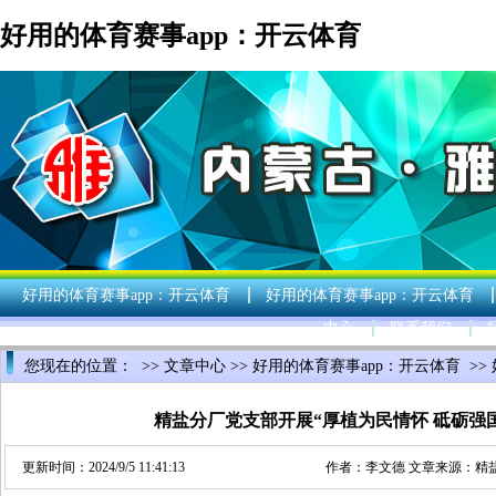
好用的体育赛事app：开云体育
好用的体育赛事app：开云体育
好用的体育赛事app：开云体育
中心
联系我们
您现在的位置： >>
文章中心
>>
好用的体育赛事app：开云体育
>>
精盐分厂党支部开展“厚植为民情怀 砥砺强
更新时间：2024/9/5 11:41:13
作者：
李文德
文章来源：
精