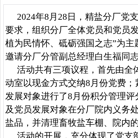
2024
年
8
月
28
日，精盐分厂党
要求，组织分厂全体党员和党员发
植为民情怀、砥砺强国之志”为主
邀请分厂分管副总经理白生福同
活动共有三项议程，首先由全
动室以现金方式交纳
8
月份党费；
发展对象进行了
8
月份积分管理评
及党员发展对象在分厂院内义务
盐品，并清理畜牧盐车棚、院内
活动的开展，充分体现了党支