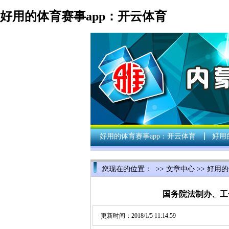
好用的体育赛事app：开云体育
好用的体育赛事app：开云体育
好用
您现在的位置： >>
文章中心
>>
好用的
国务院法制办、工
更新时间：2018/1/5 11:14:59