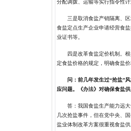
分配调拨、运输等实行指令性计
三是取消食盐产销隔离、区域
食盐定点生产企业申请经营食盐
业证书等。
四是改革食盐定价机制。根据
定食盐价格的规定，明确食盐价
问：前几年发生过“抢盐”
应问题。《办法》对确保食盐供
答：我国食盐生产能力远大于
几次抢盐事件，但在党中央、国
盐业体制改革方案很重视食盐供