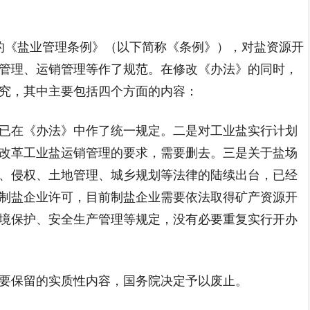
的《盐业管理条例》（以下简称《条例》），对盐资源开
管理、运销管理等作了规范。在修改《办法》的同时，
究，其中主要包括四个方面的内容：
在《办法》中作了统一规定。二是对工业盐实行计划
改革工业盐运销管理的要求，需要删去。三是关于盐场
、侵权、土地管理、城乡规划等法律的陆续出台，已经
制盐企业许可，目前制盐企业需要依法取得矿产资源开
境保护、安全生产管理等规定，没有必要重复实行开办
保留的实质性内容，国务院决定予以废止。