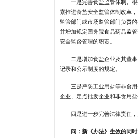
一是完善食盐监管体制。根据
索推进食盐安全监管体制改革，
监管部门或市场监管部门负责的
并增加规定国务院食品药品监管
安全监督管理的职责。
二是增加食盐企业及其董事、
记录和公示制度的规定。
三是严防工业用盐等非食用盐
企业、定点批发企业和非食用盐
四是进一步完善法律责任，加
问：新《办法》生效的同时