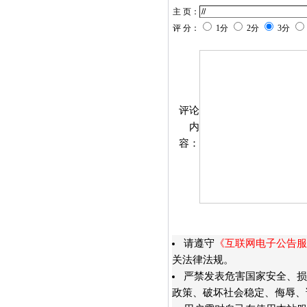
主 页：
评 分：
1分
2分
3分
评论
内
容：
请遵守
《互联网电子公告服
关法律法规。
严禁发表危害国家安全、损
政策、破坏社会稳定、侮辱、