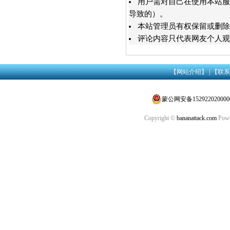
用户需对自己在使用本站服
导致的）。
本站管理员有权保留或删除
评论内容只代表网友个人观
【网站介绍】
|
【联系
蒙公网安备152922020000
Copyright ©
bananattack.com
Powe